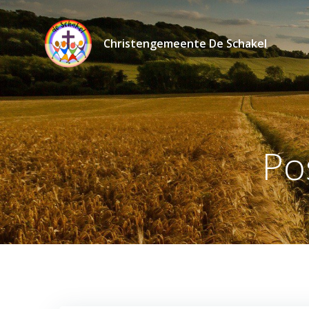
Ga
naar
de
Christengemeente De Schakel
inhoud
Po