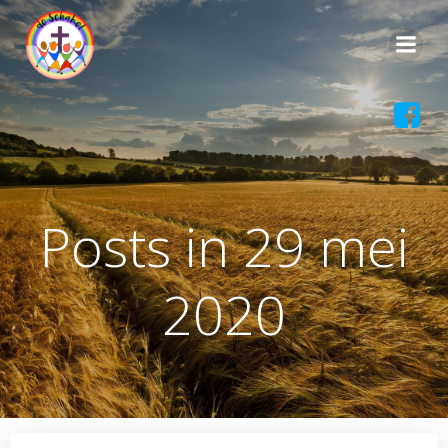
Ga
naar
de
inhoud
Posts in 29 mei
2020