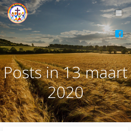
Ga
naar
de
inhoud
Posts in 13 maart
2020