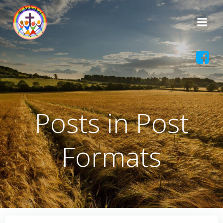
Ga
naar
de
inhoud
Posts in Post
Formats